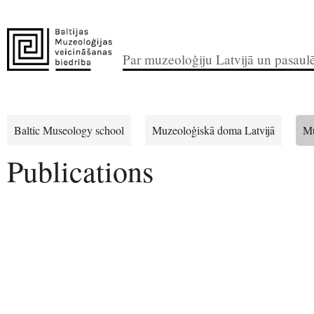
Par muzeoloģiju Latvijā un pasaul
Baltic Museology school
Muzeoloģiskā doma Latvijā
Mu
Publications