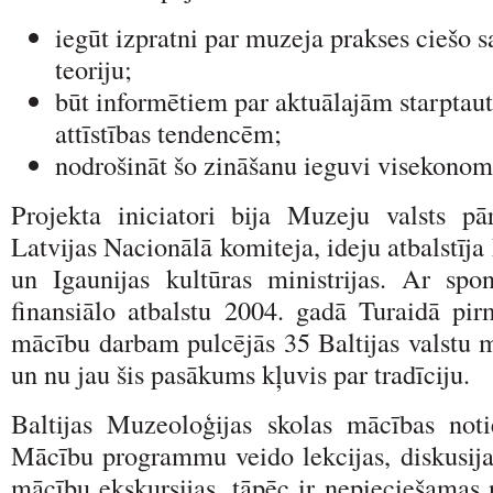
iegūt izpratni par muzeja prakses ciešo s
teoriju;
būt informētiem par aktuālajām starptau
attīstības tendencēm;
nodrošināt šo zināšanu ieguvi visekonom
Projekta iniciatori bija Muzeju valsts 
Latvijas Nacionālā komiteja, ideju atbalstīja
un Igaunijas kultūras ministrijas. Ar spo
finansiālo atbalstu 2004. gadā Turaidā pi
mācību darbam pulcējās 35 Baltijas valstu m
un nu jau šis pasākums kļuvis par tradīciju.
Baltijas Muzeoloģijas skolas mācības not
Mācību programmu veido lekcijas, diskusija
mācību ekskursijas, tāpēc ir nepieciešamas n