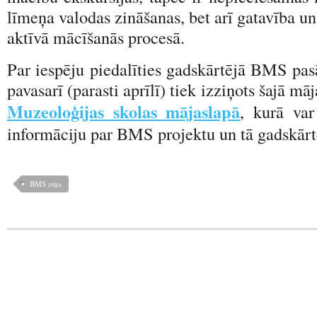
līmeņa valodas zināšanas, bet arī gatavība un
aktīvā mācīšanās procesā.
Par iespēju piedalīties gadskārtējā BMS pa
pavasarī (parasti aprīlī) tiek izziņots šajā m
Muzeoloģijas skolas mājaslapā
, kurā var
informāciju par BMS projektu un tā gadskārtē
BMS ziņa