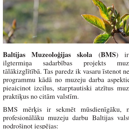
Baltijas Muzeoloģijas skola
BMS
(
) ir
ilgtermiņa sadarbības projekts muz
tālākizglītībā. Tas paredz ik vasaru īstenot 
programmu kādā no muzeju darba aspekti
pieaicinot izcilus, starptautiski atzītus mu
praktiķus no citām valstīm.
BMS mērķis ir sekmēt mūsdienīgāku, m
profesionālāku muzeju darbu Baltijas val
nodrošinot iespējas: