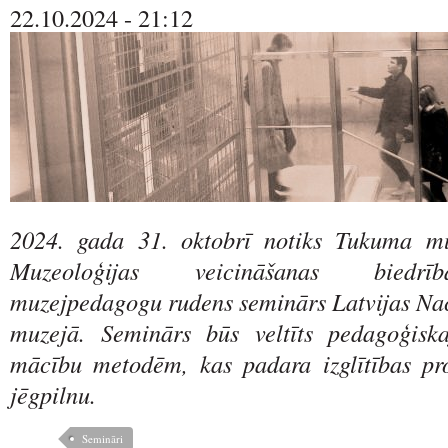
22.10.2024 - 21:12
2024. gada 31. oktobrī notiks Tukuma mu
Muzeoloģijas veicināšanas biedrīb
muzejpedagogu rudens seminārs Latvijas Na
muzejā. Seminārs būs veltīts pedagoģis
mācību metodēm, kas padara izglītības pr
jēgpilnu.
Semināri