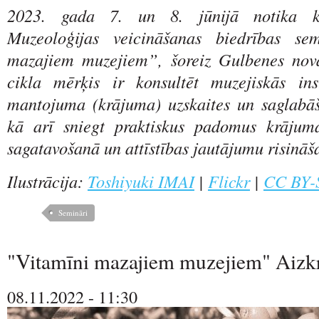
2023. gada 7. un 8. jūnijā notika kār
Muzeoloģijas veicināšanas biedrības se
mazajiem muzejiem”, šoreiz Gulbenes nov
cikla mērķis ir konsultēt muzejiskās inst
mantojuma (krājuma) uzskaites un saglabā
kā arī sniegt praktiskus padomus krājum
sagatavošanā un attīstības jautājumu risināš
Ilustrācija:
Toshiyuki IMAI
|
Flickr
|
CC BY-
Semināri
"Vitamīni mazajiem muzejiem" Aizk
08.11.2022 - 11:30