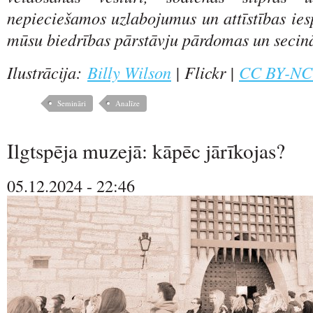
nepieciešamos uzlabojumus un attīstības ies
mūsu biedrības pārstāvju pārdomas un secin
Ilustrācija:
Billy Wilson
| Flickr |
CC BY-NC 
Semināri
Analīze
Ilgtspēja muzejā: kāpēc jārīkojas?
05.12.2024 - 22:46