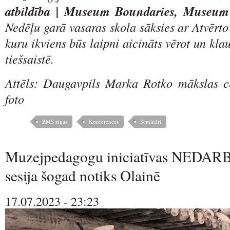
atbildība | Museum Boundaries, Museum R
Nedēļu garā vasaras skola sāksies ar Atvērto 
kuru ikviens būs laipni aicināts vērot un klau
tiešsaistē.
Attēls: Daugavpils Marka Rotko mākslas ce
foto
BMS ziņas
Konferences
Semināri
Muzejpedagogu iniciatīvas NEDAR
sesija šogad notiks Olainē
17.07.2023 - 23:23