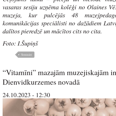
vasaras sesiju uzņēma kolēģi no Olaines Vē
muzeja, kur pulcējās 48 muzejpeda
komunikācijas speciālisti no dažādiem Latvi
dalītos pieredzē un mācītos cits no cita.
Foto: I.Šupiņš
Semināri
“Vitamīni” mazajām muzejiskajām in
Dienvidkurzemes novadā
24.10.2023 - 12:30