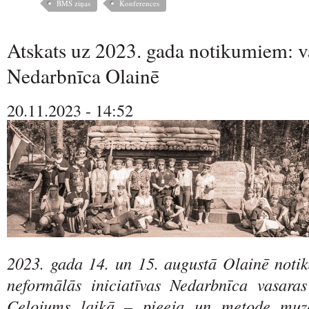
BMS ziņas
Konferences
Atskats uz 2023. gada notikumiem: v
Nedarbnīca Olainē
20.11.2023 - 14:52
2023. gada 14. un 15. augustā Olainē not
neformālās iniciatīvas Nedarbnīca vasara
Ceļojums laikā – pieeja un metode muze