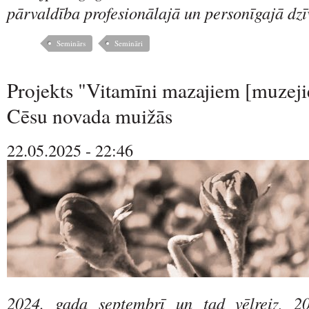
pārvaldība profesionālajā un personīgajā dzī
Seminārs
Semināri
Projekts "Vitamīni mazajiem [muzeji
Cēsu novada muižās
22.05.2025 - 22:46
2024. gada septembrī un tad vēlreiz, 2