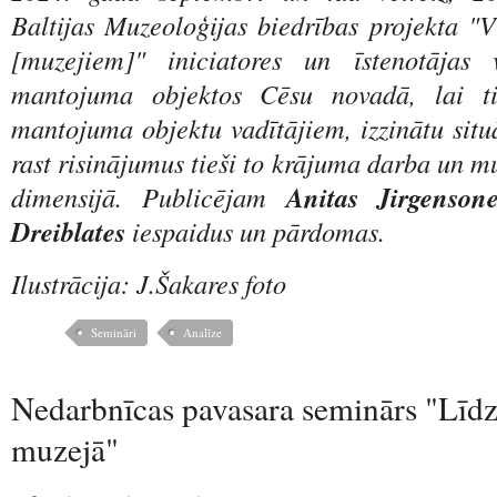
Baltijas Muzeoloģijas biedrības projekta "
[muzejiem]" iniciatores un īstenotājas v
mantojuma objektos Cēsu novadā, lai ti
mantojuma objektu vadītājiem, izzinātu situ
rast risinājumus tieši to krājuma darba un m
dimensijā. Publicējam
Anitas Jirgenson
Dreiblates
iespaidus un pārdomas.
Ilustrācija: J.Šakares foto
Semināri
Analīze
Nedarbnīcas pavasara seminārs "Līdz
muzejā"