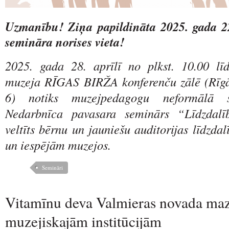
Uzmanību! Ziņa papildināta 2025. gada 22
semināra norises vieta!
2025. gada 28. aprīlī no plkst. 10.00 lī
muzeja RĪGAS BIRŽA konferenču zālē (Rī
6) notiks muzejpedagogu neformālā s
Nedarbnīca pavasara seminārs “Līdzdalī
veltīts bērnu un jauniešu auditorijas līdzdal
un iespējām muzejos.
Semināri
Vitamīnu deva Valmieras novada ma
muzejiskajām institūcijām