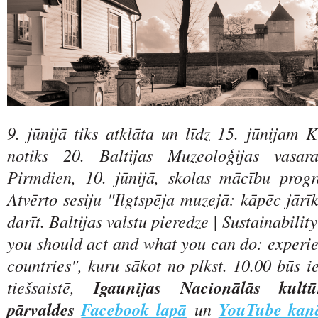
9. jūnijā tiks atklāta un līdz 15. jūnijam K
notiks 20. Baltijas Muzeoloģijas vasar
Pirmdien, 10. jūnijā, skolas mācību prog
Atvērto sesiju "Ilgtspēja muzejā: kāpēc jār
darīt. Baltijas valstu pieredze | Sustainabil
you should act and what you can do: experie
countries", kuru sākot no plkst. 10.00 būs i
tiešsaistē,
Igaunijas Nacionālās kult
pārvaldes
Facebook lapā
un
YouTube kan