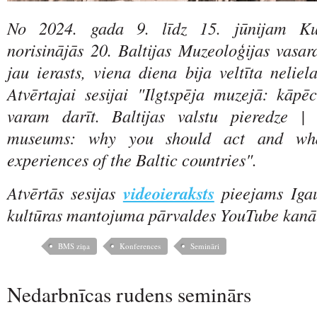
No 2024. gada 9. līdz 15. jūnijam Kure
norisinājās 20. Baltijas Muzeoloģijas vasar
jau ierasts, viena diena bija veltīta neliel
Atvērtajai sesijai "Ilgtspēja muzejā: kāpē
varam darīt. Baltijas valstu pieredze | 
museums: why you should act and wh
experiences of the Baltic countries".
Atvērtās sesijas
videoieraksts
pieejams Igau
kultūras mantojuma pārvaldes YouTube kanā
BMS ziņa
Konferences
Semināri
Nedarbnīcas rudens seminārs