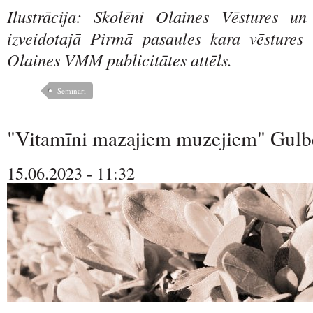
Ilustrācija: Skolēni Olaines Vēstures u
izveidotajā Pirmā pasaules kara vēstures 
Olaines VMM publicitātes attēls.
Semināri
"Vitamīni mazajiem muzejiem" Gulb
15.06.2023 - 11:32