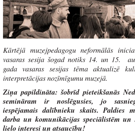
Kārtējā muzejpedagogu neformālās inicia
vasaras sesija šogad notiks 14. un 15. au
gada vasaras sesijas tēma aktualizē ku
interpretācijas nozīmīgumu muzejā.
Ziņa papildināta: šobrīd pieteikšanās Ne
semināram ir noslēgusies, jo sasnie
iespējamais dalībnieku skaits. Paldies m
darba un komunikācijas speciālistēm un s
lielo interesi un atsaucību!