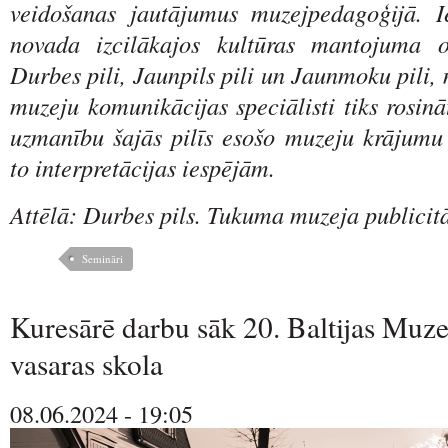
veidošanas jautājumus muzejpedagoģijā. I
novada izcilākajos kultūras mantojuma 
Durbes pili, Jaunpils pili un Jaunmoku pili
muzeju komunikācijas speciālisti tiks rosināt
uzmanību šajās pilīs esošo muzeju krājumu
to interpretācijas iespējām.
Attēlā: Durbes pils. Tukuma muzeja publicitā
Semināri
Kuresārē darbu sāk 20. Baltijas Muze
vasaras skola
08.06.2024 - 19:05