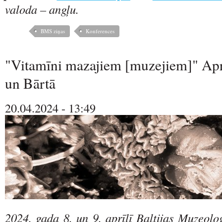
valoda – angļu.
BMS ziņas
Konferences
"Vitamīni mazajiem [muzejiem]" Apr
un Bārtā
20.04.2024 - 13:49
2024. gada 8. un 9. aprīlī Baltijas Muzeolo