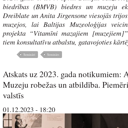
biedrības (BMVB) biedres un muzeju ek
Dreiblate un Anita Jirgensone viesojās trij
muzejos, lai Baltijas Muzeoloģijas veici
projekta “Vitamīni mazajiem [muzejiem]” 
tiem konsultatīvu atbalstu, gatavojoties kārtē
Semināri
Seminārs
Atskats uz 2023. gada notikumiem: At
Muzeju robežas un atbildība. Piemēri
valstīs
01.12.2023 - 18:20