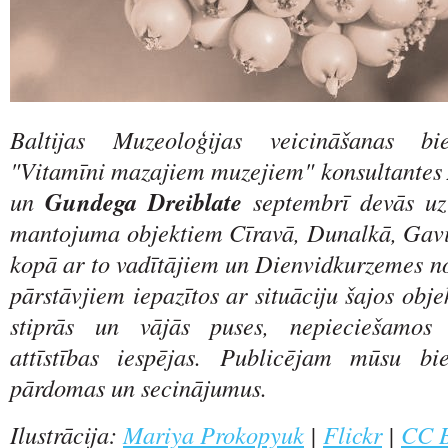
Baltijas Muzeoloģijas veicināšanas bie
"Vitamīni mazajiem muzejiem" konsultantes
un
Gundega Dreiblate
septembrī devās uz 
mantojuma objektiem Cīravā, Dunalkā, Gavi
kopā ar to vadītājiem un Dienvidkurzemes n
pārstāvjiem iepazītos ar situāciju šajos obje
stiprās un vājās puses, nepieciešamos
attīstības iespējas. Publicējam mūsu bie
pārdomas un secinājumus.
Ilustrācija:
Mariya Prokopyuk
|
Flickr
|
CC B