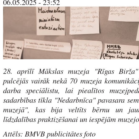
06.05.2025 - 23:52
28. aprīlī Mākslas muzeja "Rīgas Birža"
pulcējās vairāk nekā 70 muzeja komunikācij
darba speciālistu, lai piealītos muzejpe
sadarbības tīkla "Nedarbnīca" pavasara sem
muzejā", kas bija veltīts bērnu un jaun
līdzdalības praktizēšanai un iespējām muzejo
Attēls: BMVB publicitātes foto