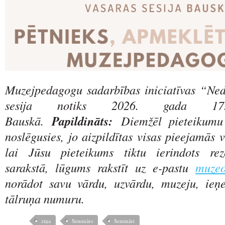
Muzejpedagogu sadarbības iniciatīvas “Ne
sesija notiks 2026. gada 17.
Bauskā.
Papildināts:
Diemžēl pieteikumu
noslēgusies, jo aizpildītas visas pieejamās v
lai Jūsu pieteikums tiktu ierindots rez
sarakstā, lūgums rakstīt uz e-pastu
muze
norādot savu vārdu, uzvārdu, muzeju, i
tālruņa numuru.
ziņa
Seminārs
Semināri