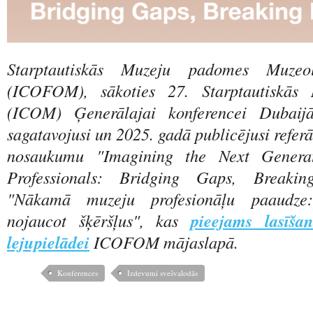
Starptautiskās Muzeju padomes Muzeol
(ICOFOM), sākoties 27. Starptautiskās
(ICOM) Ģenerālajai konferencei Dubaijā
sagatavojusi un 2025. gadā publicējusi refe
nosaukumu "Imagining the Next Gener
Professionals: Bridging Gaps, Breakin
"Nākamā muzeju profesionāļu paaudze: 
nojaucot šķēršļus", kas
pieejams lasīšan
lejupielādei
ICOFOM mājaslapā.
Konferences
Izdevumi svešvalodās