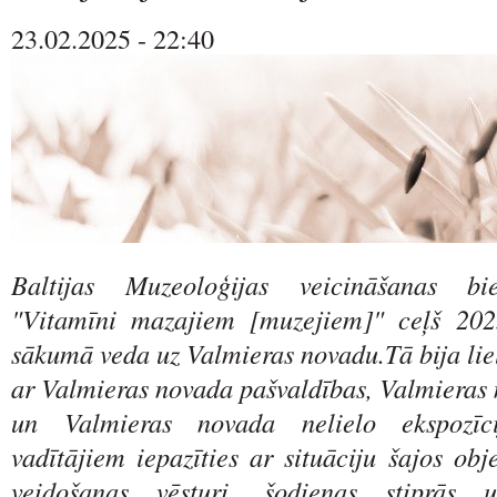
23.02.2025 - 22:40
Baltijas Muzeoloģijas veicināšanas bie
"Vitamīni mazajiem [muzejiem]" ceļš 202
sākumā veda uz Valmieras novadu.Tā bija lie
ar Valmieras novada pašvaldības, Valmieras
un Valmieras novada nelielo ekspozīc
vadītājiem iepazīties ar situāciju šajos obj
veidošanas vēsturi, šodienas stiprās 