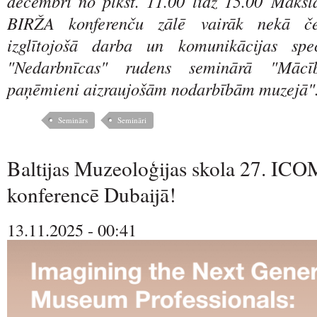
decembrī no plkst. 11.00 līdz 15.00 Māks
BIRŽA konferenču zālē vairāk nekā če
izglītojošā darba un komunikācijas speci
"Nedarbnīcas" rudens seminārā "Māc
paņēmieni aizraujošām nodarbībām muzejā"
Seminārs
Semināri
Baltijas Muzeoloģijas skola 27. ICO
konferencē Dubaijā!
13.11.2025 - 00:41