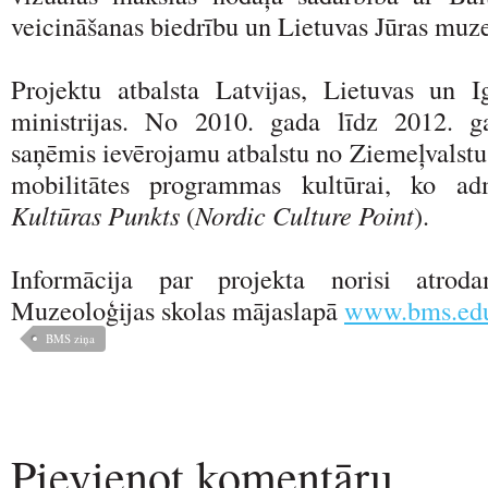
veicināšanas biedrību un Lietuvas Jūras muze
Projektu atbalsta Latvijas, Lietuvas un I
ministrijas. No 2010. gada līdz 2012. g
saņēmis ievērojamu atbalstu no Ziemeļvalstu 
mobilitātes programmas kultūrai, ko ad
Kultūras Punkts
(
Nordic Culture Point
).
Informācija par projekta norisi atroda
Muzeoloģijas skolas mājaslapā
www.bms.edu
BMS ziņa
Pievienot komentāru