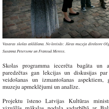
Vasaras skolas atklāšana. No kreisās: Jūras muzeja direktore Olga
Susanna Petersone un Fransuā Meress.
Skolas programma iecerēta bagāta un ai
paredzētas gan lekcijas un diskusijas pa
veidošanas un izmantošanas aspektiem, 
muzeju apmeklējumi un analīze.
Projektu īsteno Latvijas Kultūras minis
vizuālās mākslas nodaļa sadarbībā ar Bal