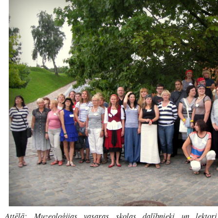
Attēlā: Muzeoloģijas vasaras skolas dalībnieki un lektori 