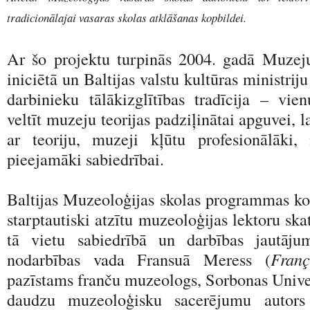
tradicionālajai vasaras skolas atklāšanas kopbildei.
Ar šo projektu turpinās 2004. gadā Muzeju
iniciētā un Baltijas valstu kultūras ministrij
darbinieku tālākizglītības tradīcija – vie
veltīt muzeju teorijas padziļinātai apguvei, la
ar teoriju, muzeji kļūtu profesionālāki,
pieejamāki sabiedrībai.
Baltijas Muzeoloģijas skolas programmas kod
starptautiski atzītu muzeoloģijas lektoru sk
tā vietu sabiedrībā un darbības jautāj
nodarbības vada Fransuā Meress (
Franç
pazīstams franču muzeologs, Sorbonas Univer
daudzu muzeoloģisku sacerējumu autors