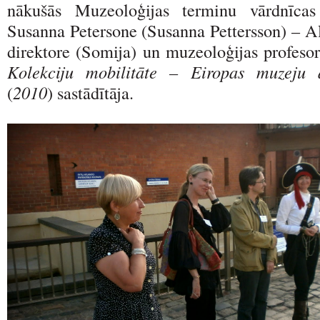
nākušās Muzeoloģijas terminu vārdnīcas
Susanna Petersone (Susanna Pettersson) – A
direktore (Somija) un muzeoloģijas profesor
Kolekciju mobilitāte – Eiropas muzeju at
(
2010
) sastādītāja.