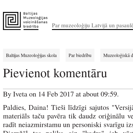
Par muzeoloģiju Latvijā un pasaul
Baltijas Muzeoloģijas skola
Par biedrību
Muzeoloģiskā d
Pievienot komentāru
By Iveta on 14 Feb 2017 at about 09:59.
Paldies, Daina! Tieši līdzīgi sajutos "Versi
materiāls taču pavēra tik daudz oriģinālu v
radīt neiazmirstamu un personiski svarīgu i
Diemžēl tas palika aiz "kadra" jeb vēs