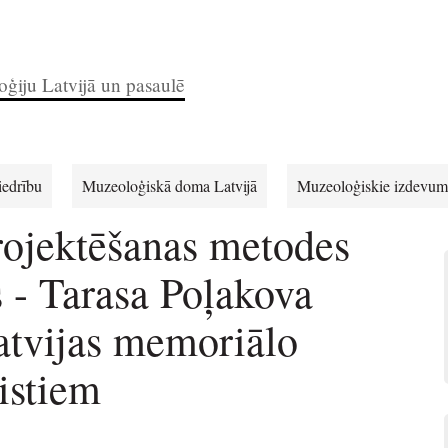
ģiju Latvijā un pasaulē
iedrību
Muzeoloģiskā doma Latvijā
Muzeoloģiskie izdevum
rojektēšanas metodes
s - Tarasa Poļakova
atvijas memoriālo
istiem