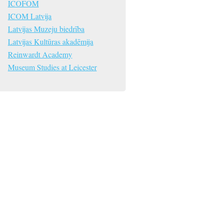
ICOFOM
ICOM Latvija
Latvijas Muzeju biedrība
Latvijas Kultūras akadēmija
Reinwardt Academy
Museum Studies at Leicester