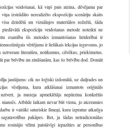
zīcijas veidošanai, kā viņš pats atzina, dēvējama par
viņa izstrādāto nerealizēto ekspozīciju scenāriju skaits
c visa dzirdētā un vizuālajos materiālos redzētā, šāda
a piedāvātā ekspozīciju veidošanas metode noteikti ne
u esamība šīs metodes izmantošanas lietderībai ir
ennozīmīgais vērtējums ir lielākais lekcijas ieguvums, jo
uztveram literatūru, notikumus, cilvēkus, priekšmetus.
 par brīvību un zināšanām, kas šo brīvību dod. Domāt
rdīja jautājums: cik no loģiski izdomātā, uz daiļrades un
cijas vēstījuma, kura atklāšanai izmantots oriģināls
s uztvert, ja muzeja apmeklētājs nepārzina konkrētās
s niansēs. Atbilde laikam nevar būt viena, jo atceramies
rbu ir vairāki saturiskie līmeņi, kuru izpratne atkarīga
sagatavotības pakāpes. Bet, ja šādas netradicionālas
s rosinājis vēlmi patstāvīgi iepazīties ar personības