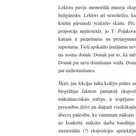
Lektora pieeja memoriālā muzeja ekspo
huligānisku. Lektors arī nenoliedza, ka 
krietni pārsniedz realizēto skaitu. Pē
proporcija nepārsteidz, jo T .Poļakov
katram ir pieņemama un pretargument
saprotama. Tieši apskatīto jautājumu nevi
tas rosina domāt. Domāt par to, kā mēs 
Domāt par savu domāšanas veidu. Domāt
par uzdrošināšanos.
Šķiet, jau lekcijas laikā kolēģu prātus u
biogrāfijas faktiem pamatotā ekspozī
mākslinieciskais ietērps, ir iespējam
personības dzīvi un daiļradi vissīkākajā
ābeces patiesību, ka vairumam mākslas da
no konkrētā mākslas darba baudītāja 
memoriālās (?) ekspozīcijas apmeklējum