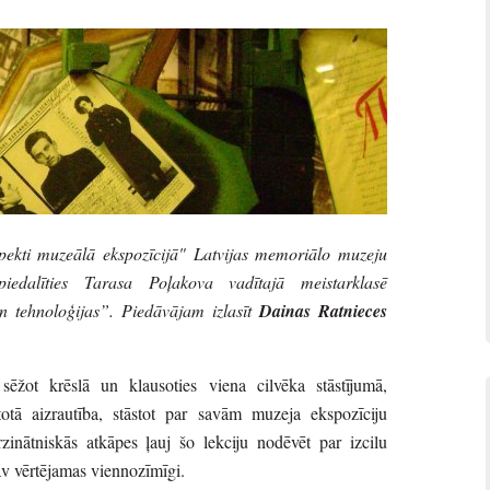
spekti muzeālā ekspozīcijā" Latvijas memoriālo muzeju
piedalīties Tarasa Poļakova vadītajā meistarklasē
n tehnoloģijas”. Piedāvājam izlasīt
Dainas Ratnieces
 sēžot krēslā un klausoties viena cilvēka stāstījumā,
ltotā aizrautība, stāstot par savām muzeja ekspozīciju
zinātniskās atkāpes ļauj šo lekciju nodēvēt par izcilu
nav vērtējamas viennozīmīgi.