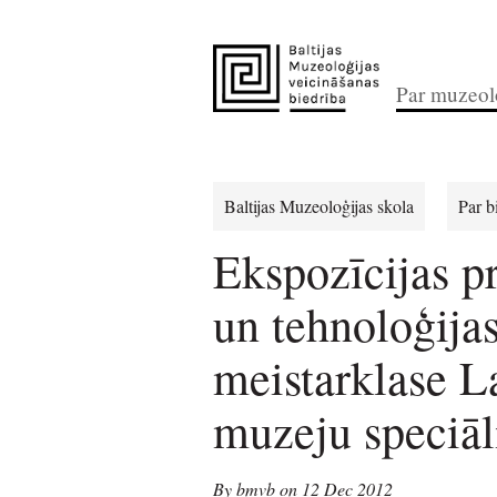
Par muzeolo
Baltijas Muzeoloģijas skola
Par b
Ekspozīcijas p
un tehnoloģija
meistarklase L
muzeju speciāl
By bmvb on 12 Dec 2012