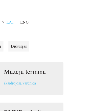
LAT
ENG
i
Diskusijas
Muzeju terminu
skaidrojošā vārdnīca