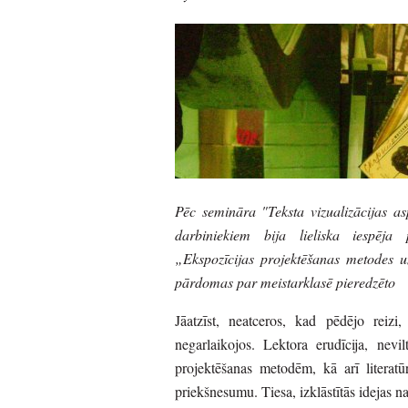
Pēc semināra "Teksta vizualizācijas a
darbiniekiem bija lieliska iespēja 
„Ekspozīcijas projektēšanas metodes u
pārdomas par meistarklasē pieredzēto
Jāatzīst, neatceros, kad pēdējo reizi,
negarlaikojos. Lektora erudīcija, nevi
projektēšanas metodēm, kā arī literatūr
priekšnesumu. Tiesa, izklāstītās idejas 