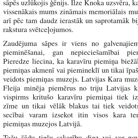
sāpēs uzlūkojis ģēnijs. Ilze Knoka uzsvēra, ka
vissenākais mums zināmais memoriālais mu
arī pēc tam daudz ierastāk un saprotamāk bij
rakstura svētceļojumos.
Zaudējuma sāpes ir viens no galvenajie
pieminēšanai, gan nepieciešamībai pie
Pieredze liecina, ka karavīru piemiņa biežā
piemiņas akmenī vai piemineklī un tikai īpa
veidots piemiņas muzejs. Latvijas Kara muze
Fleija minēja piemērus no triju Latvijas k
vispirms kritušo karavīru piemiņai tiek i
zīme un tikai vēlāk blakus tai tiek veidot
secībai varam izsekot itin visos kara tem
piemiņas muzejos Latvijā.
Taču šādu tiešu sakarību diez vai var nov