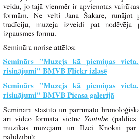
veidu, jo tajā vienmēr ir apvienotas vairāk
formām. Ne velti Jana Šakare, runājot 
tradīciju, muzeja izveidi pat nodēvēja 
izpausmes formu.
Semināra norise attēlos:
Seminārs ''Muzejs kā piemiņas vieta
risinājumi" BMVB Flickr izlasē
Seminārs ''Muzejs kā piemiņas vieta
risinājumi" BMVB Picasa galerijā
Seminārā stāstīto un pārrunāto hronoloģiskā
arī video formātā vietnē
Youtube
(paldies 
mūzikas muzejam un Ilzei Knokai par i
palīdzību):