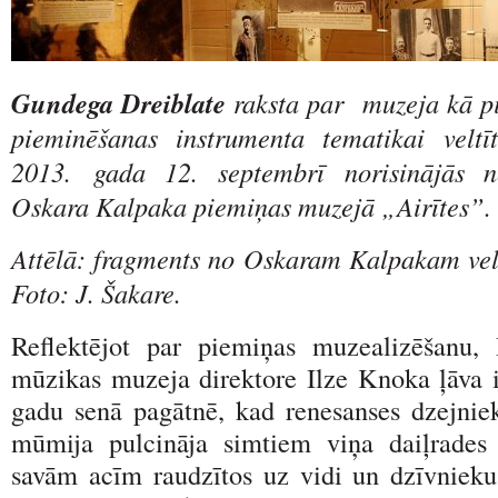
Gundega Dreiblate
raksta par muzeja kā pi
pieminēšanas instrumenta tematikai veltī
2013. gada 12. septembrī norisinājās n
Oskara Kalpaka piemiņas muzejā „Airītes”.
Attēlā: fragments no Oskaram Kalpakam veltī
Foto: J. Šakare.
Reflektējot par piemiņas muzealizēšanu, 
mūzikas muzeja direktore Ilze Knoka ļāva i
gadu senā pagātnē, kad renesanses dzejnie
mūmija pulcināja simtiem viņa daiļrades c
savām acīm raudzītos uz vidi un dzīvnieku