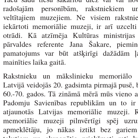
radošajām personībām, rakstniekiem u
veltītajiem muzejiem. Ne visiem rakstni
iekārtoti memoriālie muzeji, ir arī uzcelt
otrādi. Kā atzīmēja Kultūras ministrija
pārvaldes referente Jana Šakare, piemi
pamatojums var būt atšķirīgi dažādām 
mainīties laika gaitā.
Rakstnieku un mākslinieku memoriālo m
Latvijā veidojās 20. gadsimta pirmajā pusē, 
60.-70. gados. Tā zināmā mērā mūs vieno a
Padomju Savienības republikām un to ir 
atjaunotās Latvijas memoriālie muzeji. 
memoriālie muzeji pilnvērtīgi spēj uzru
apmeklētāju, jo nākas iztikt bez gariem