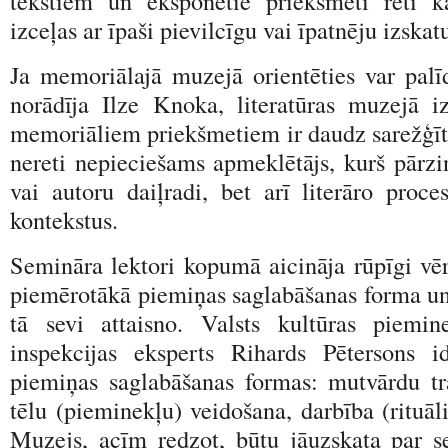
tekstiem un eksponētie priekšmeti reti k
izceļas ar īpaši pievilcīgu vai īpatnēju izskat
Ja memoriālajā muzejā orientēties var palīd
norādīja Ilze Knoka, literatūras muzejā iz
memoriāliem priekšmetiem ir daudz sarežģītā
nereti nepieciešams apmeklētājs, kurš pārzi
vai autoru daiļradi, bet arī literāro proc
kontekstus.
Semināra lektori kopumā aicināja rūpīgi vēr
piemērotākā piemiņas saglabāšanas forma u
tā sevi attaisno. Valsts kultūras piemin
inspekcijas eksperts Rihards Pētersons id
piemiņas saglabāšanas formas: mutvārdu trad
tēlu (pieminekļu) veidošana, darbība (rituāli
Muzejs, acīm redzot, būtu jāuzskata par se