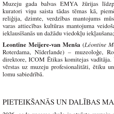
Muzeju gada balvas EMYA žūrijas līdzpr
kuratori viņu saista tādas tēmas kā, piem
reliģija, dzimte, verdzības mantojums mūs
varas attiecības kultūras mantojuma veidoša
ieklausīšanās un dažādu viedokļu iekļaušana
Leontīne Meijere-van Menša
(
Léontine M
Roterdama, Nīderlande) – muzeoloģe, Ro
direktore, ICOM Ētikas komitejas vadītāja. 
vērstas uz muzeju profesionalitāti, ētiku 
lomu sabiedrībā.
PIETEIKŠANĀS UN DALĪBAS M