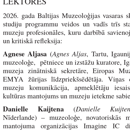
LEKTORES
2026. gada Baltijas Muzeoloģijas vasaras s
studiju programmu veidos un vadīs trīs star
muzeju profesionāles, kuru darbībā savienoj
un kritiskā refleksija:
Agnese Aljasa
(
Agnes Aljas
, Tartu, Igaun
muzeoloģe, pētniece un izstāžu kuratore, Ig
muzeja zinātniskā sekretāre, Eiropas Mu
EMYA žūrijas līdzpriekšsēdētāja. Viņas d
muzeju komunikācija, apmeklētāju iesaist
kultūras mantojums un muzeju ietekme sabie
Danielle Kaijtena
(
Danielle Kuijte
Nīderlande) – muzeoloģe, novatoriskās m
mantojuma organizācijas Imagine IC dir