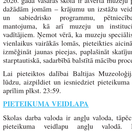
2026. gada vasaras skola ir atvērta muzeju 
dažādām jomām – krājumu un izstāžu veido
un sabiedrisko programmu, pētniecīb
mantojuma, kā arī muzeju un institucio
vadītājiem. Ņemot vērā, ka muzeju speciālis
vienlaikus vairākās lomās, pieteikties aicinā
izmēģināt jaunas pieejas, paplašināt skatīju
starptautiskā, sadarbībā balstītā mācību proc
Lai pieteiktos dalībai Baltijas Muzeoloģij
lūdzu, aizpildiet un iesniedziet pieteikuma
aprīlim plkst. 23:59.
PIETEIKUMA VEIDLAPA
Skolas darba valoda ir angļu valoda, tāpēc
pieteikuma veidlapu angļu valodā. 