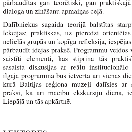
pārbaudītas gan teorētiski, gan praktiskaj
dialoga un zināšanu apmaiņas ceļā.
Dalībniekus sagaida teorijā balstītas starp
lekcijas; praktiskas, uz pieredzi orientēta
nelielās grupās un kopīga refleksija, iespēja
pārbaudīt idejas praksē. Programmu veidos v
saistīti elementi, kas stiprina tās prakt
sasaista diskusijas ar reālu institucionālo
ilgajā programmā būs ietverta arī vienas dien
kurā Baltijas reģiona muzeji dalīsies ar
praksi, kā arī mācību ekskursiju diena, i
Liepājā un tās apkārtnē.