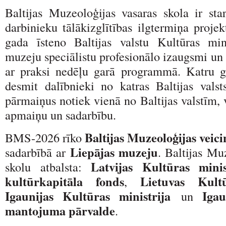
Baltijas Muzeoloģijas vasaras skola ir sta
darbinieku tālākizglītības ilgtermiņa proje
gada īsteno Baltijas valstu Kultūras minis
muzeju speciālistu profesionālo izaugsmi un 
ar praksi nedēļu garā programmā. Katru g
desmit dalībnieki no katras Baltijas val
pārmaiņus notiek vienā no Baltijas valstīm, 
apmaiņu un sadarbību.
Baltijas Muzeoloģijas veic
BMS-2026 rīko
Liepājas muzeju
sadarbībā ar
. Baltijas Mu
Latvijas Kultūras mini
skolu atbalsta:
kultūrkapitāla fonds
Lietuvas Kultū
,
Igaunijas Kultūras ministrija
Igau
un
mantojuma pārvalde
.