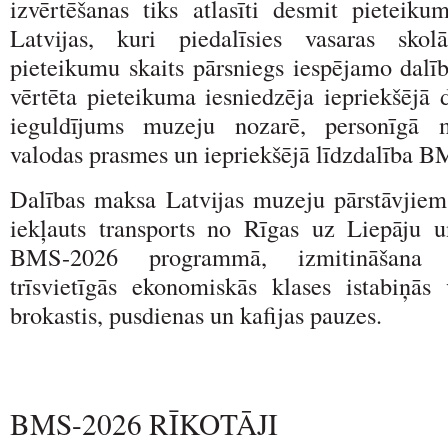
izvērtēšanas tiks atlasīti desmit pieteiku
Latvijas, kuri piedalīsies vasaras sko
pieteikumu skaits pārsniegs iespējamo dalīb
vērtēta pieteikuma iesniedzēja iepriekšējā 
ieguldījums muzeju nozarē, personīgā m
valodas prasmes un iepriekšējā līdzdalība B
Dalības maksa Latvijas muzeju pārstāvjiem 
iekļauts transports no Rīgas uz Liepāju u
BMS-2026 programmā, izmitināšana d
trīsvietīgās ekonomiskās klases istabiņās 
brokastis, pusdienas un kafijas pauzes.
BMS-2026 RĪKOTĀJI