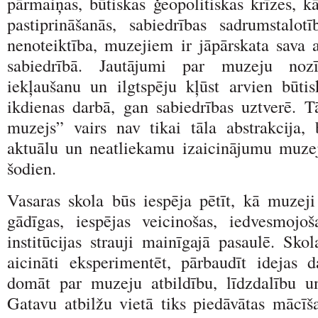
pārmaiņas, būtiskas ģeopolitiskas krīzes, kā
pastiprināšanās, sabiedrības sadrumstalo
nenoteiktība, muzejiem ir jāpārskata sava 
sabiedrībā. Jautājumi par muzeju nozī
iekļaušanu un ilgtspēju kļūst arvien būt
ikdienas darbā, gan sabiedrības uztverē. Tā
muzejs” vairs nav tikai tāla abstrakcija, 
aktuālu un neatliekamu izaicinājumu muze
šodien.
Vasaras skola būs iespēja pētīt, kā muzeji
gādīgas, iespējas veicinošas, iedvesmojo
institūcijas strauji mainīgajā pasaulē. Skol
aicināti eksperimentēt, pārbaudīt idejas 
domāt par muzeju atbildību, līdzdalību un 
Gatavu atbilžu vietā tiks piedāvātas mācīša