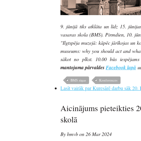
9. jūnijā tiks atklāta un līdz 15. jūni
vasaras skola (BMS). Pirmdien, 10. jūn
"Ilgtspēja muzejā: kāpēc jārīkojas un ko 
museums: why you should act and what y
sākot no plkst. 10.00 būs iespējams 
mantojuma pārvaldes
Facebook lapā
u
BMS ziņas
Konferences
Lasīt vairāk
par Kuresārē darbu sāk 20. B
Aicinājums pieteikties 2
skolā
By bmvb on 26 Mar 2024