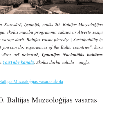
jam Kuresārē, Igaunijā, notiks 20. Baltijas Muzeoloģijas
ijā, skolas mācību programma sāksies ar Atvērto sesiju
varam darīt. Baltijas valstu pieredze | Sustainability in
ou can do: experiences of the Baltic countries", kuru
vērot arī tiešsaistē,
Igaunijas Nacionālās kultūras
n
YouTube kanālā
. Skolas darba valoda – angļu.
altijas Muzeoloģijas vasaras skola
0. Baltijas Muzeoloģijas vasaras