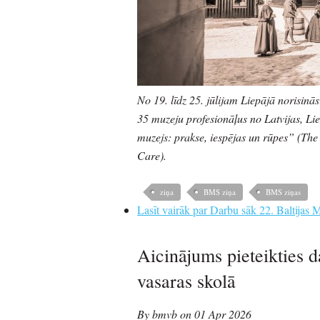
No 19. līdz 25. jūlijam Liepājā norisinās
35 muzeju profesionāļus no Latvijas, Lie
muzejs: prakse, iespējas un rūpes” (T
Care).
ziņa
BMS ziņa
BMS ziņas
Lasīt vairāk
par Darbu sāk 22. Baltijas M
Aicinājums pieteikties d
vasaras skolā
By bmvb on 01 Apr 2026