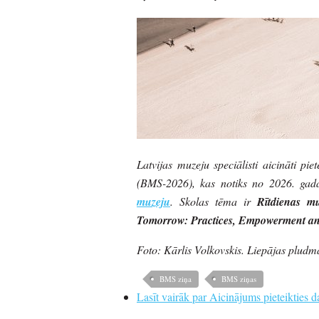
Latvijas muzeju speciālisti aicināti pie
(BMS-2026), kas notiks no 2026. gada
muzeju
. Skolas tēma ir
Rītdienas m
Tomorrow: Practices, Empowerment a
Foto: Kārlis Volkovskis. Liepājas pludm
BMS ziņa
BMS ziņas
Lasīt vairāk
par Aicinājums pieteikties da