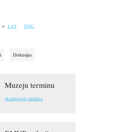
LAT
ENG
i
Diskusijas
Muzeju terminu
skaidrojošā vārdnīca