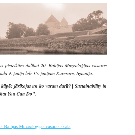
s pieteikties dalībai 20. Baltijas Muzeoloģijas vasaras
da 9. jūnija līdz 15. jūnijam Kuresārē, Igaunijā.
 kāpēc jārīkojas un ko varam darīt? | Sustainability in
hat You Can Do"
.
0. Baltijas Muzeoloģijas vasaras skolā