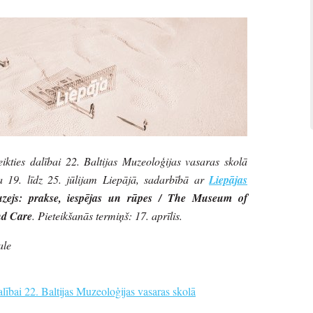
teikties dalībai 22. Baltijas Muzeoloģijas vasaras skolā
 19. līdz 25. jūlijam Liepājā, sadarbībā ar
Liepājas
uzejs: prakse, iespējas un rūpes / The Museum of
nd Care
. Pieteikšanās termiņš: 17. aprīlis.
ale
lībai 22. Baltijas Muzeoloģijas vasaras skolā