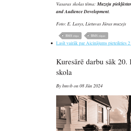
Vasaras skolas tēma:
Muzeju piekļūstam
and Audience Development
.
Foto: E. Lasys, Lietuvas Jūras muzejs
BMS ziņa
BMS ziņas
Lasīt vairāk
par Aicinājums pieteikties 2
Kuresārē darbu sāk 20. 
skola
By bmvb on 08 Jūn 2024