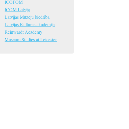
ICOFOM
ICOM Latvija
Latvijas Muzeju biedrība
Latvijas Kultūras akadēmija
Reinwardt Academy
Museum Studies at Leicester