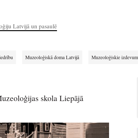
ģiju Latvijā un pasaulē
iedrību
Muzeoloģiskā doma Latvijā
Muzeoloģiskie izdevum
Muzeoloģijas skola Liepājā